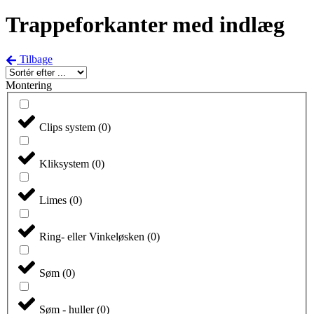
Trappeforkanter med indlæg
Tilbage
Montering
Clips system
(
0
)
Kliksystem
(
0
)
Limes
(
0
)
Ring- eller Vinkeløsken
(
0
)
Søm
(
0
)
Søm - huller
(
0
)