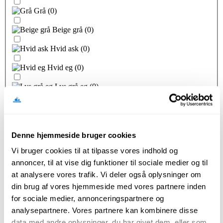
Grå
(
0
)
Beige grå
(
0
)
Hvid ask
(
0
)
Hvid eg
(
0
)
Lys grå eg
(
0
)
Natur eg
(
0
)
Sand eg
(
0
)
Denne hjemmeside bruger cookies
Champagne
(
0
)
Vi bruger cookies til at tilpasse vores indhold og
Platinum
(
0
)
annoncer, til at vise dig funktioner til sociale medier og til
at analysere vores trafik. Vi deler også oplysninger om
Bronze
(
0
)
din brug af vores hjemmeside med vores partnere inden
for sociale medier, annonceringspartnere og
Eg Struktur
(
0
)
analysepartnere. Vores partnere kan kombinere disse
data med andre oplysninger, du har givet dem, eller som