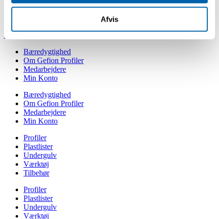
Sabroesvej 16
DK – 8600 Silkeborg
Afvis
Telefon +45 86 81 11 01
kontakt@gefionprofiler.dk
Bæredygtighed
Om Gefion Profiler
Medarbejdere
Min Konto
Bæredygtighed
Om Gefion Profiler
Medarbejdere
Min Konto
Profiler
Plastlister
Undergulv
Værktøj
Tilbehør
Profiler
Plastlister
Undergulv
Værktøj