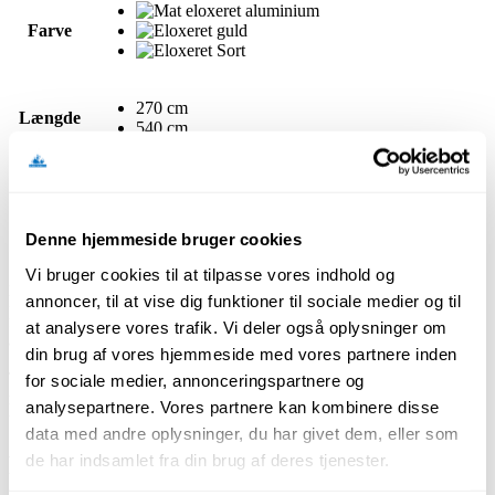
Farve
270 cm
Længde
540 cm
Skruer - midthullet
Montering
Uden skruer
Denne hjemmeside bruger cookies
Ryd
Vi bruger cookies til at tilpasse vores indhold og
38 x 30 mm trappeforkanten er designet til at beskytte og afgrænse
annoncer, til at vise dig funktioner til sociale medier og til
kanten på trappetryk, og minimere slitage. Profilen findes i tre
farvevarianter: eloxeret guld, eloxeret sort og mat eloxeret
at analysere vores trafik. Vi deler også oplysninger om
aluminium. Den leveres i længderne 270 cm og 540 cm.
din brug af vores hjemmeside med vores partnere inden
Trappeforkanten kan monteres med skruer gennem de præmærkede
for sociale medier, annonceringspartnere og
midthuller, eller uden skruer for en mere diskret installation, der
analysepartnere. Vores partnere kan kombinere disse
undgår synlige befæstelser.
data med andre oplysninger, du har givet dem, eller som
de har indsamlet fra din brug af deres tjenester.
Relaterede produkter