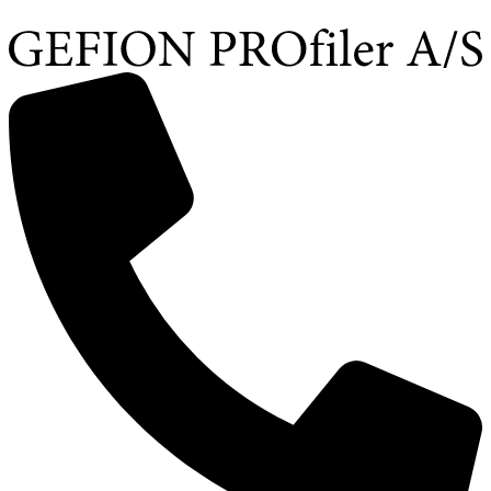
Videre
til
indhold