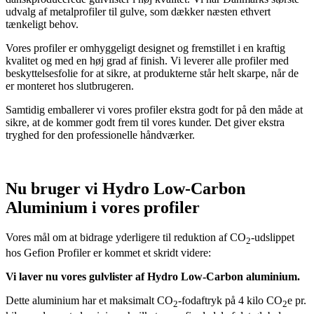
udvalg af metalprofiler til gulve, som dækker næsten ethvert
tænkeligt behov.
Vores profiler er omhyggeligt designet og fremstillet i en kraftig
kvalitet og med en høj grad af finish. Vi leverer alle profiler med
beskyttelsesfolie for at sikre, at produkterne står helt skarpe, når de
er monteret hos slutbrugeren.
Samtidig emballerer vi vores profiler ekstra godt for på den måde at
sikre, at de kommer godt frem til vores kunder. Det giver ekstra
tryghed for den professionelle håndværker.
Nu bruger vi Hydro Low‑Carbon
Aluminium i vores profiler
Vores mål om at bidrage yderligere til reduktion af CO
‑udslippet
2
hos Gefion Profiler er kommet et skridt videre:
Vi laver nu vores gulvlister af Hydro Low‑Carbon aluminium.
Dette aluminium har et maksimalt CO
‑fodaftryk på 4 kilo CO
e pr.
2
2