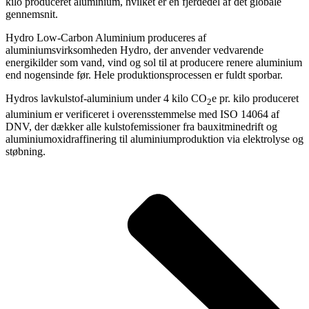
kilo produceret aluminium, hvilket er en fjerdedel af det globale
gennemsnit.
Hydro Low‑Carbon Aluminium produceres af
aluminiumsvirksomheden Hydro, der anvender vedvarende
energikilder som vand, vind og sol til at producere renere aluminium
end nogensinde før. Hele produktionsprocessen er fuldt sporbar.
Hydros lavkulstof-aluminium under 4 kilo CO
e pr. kilo produceret
2
aluminium er verificeret i overensstemmelse med ISO 14064 af
DNV, der dækker alle kulstofemissioner fra bauxitminedrift og
aluminiumoxidraffinering til aluminiumproduktion via elektrolyse og
støbning.