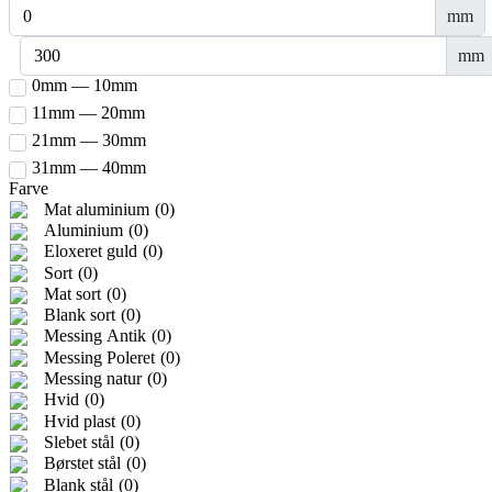
mm
mm
0mm — 10mm
11mm — 20mm
21mm — 30mm
31mm — 40mm
Farve
Mat aluminium
(
0
)
Aluminium
(
0
)
Eloxeret guld
(
0
)
Sort
(
0
)
Mat sort
(
0
)
Blank sort
(
0
)
Messing Antik
(
0
)
Messing Poleret
(
0
)
Messing natur
(
0
)
Hvid
(
0
)
Hvid plast
(
0
)
Slebet stål
(
0
)
Børstet stål
(
0
)
Blank stål
(
0
)