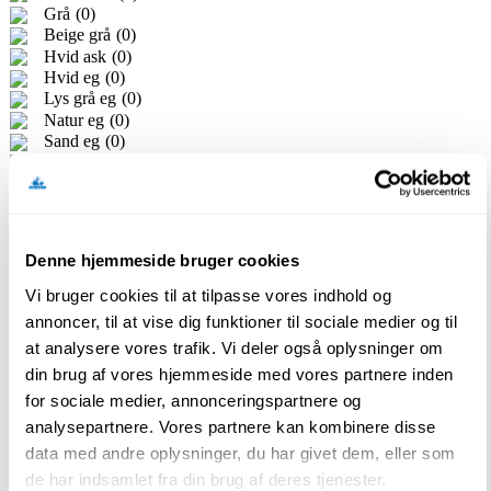
Grå
(
0
)
Beige grå
(
0
)
Hvid ask
(
0
)
Hvid eg
(
0
)
Lys grå eg
(
0
)
Natur eg
(
0
)
Sand eg
(
0
)
Champagne
(
0
)
Platinum
(
0
)
Bronze
(
0
)
Eg Struktur
(
0
)
Denne hjemmeside bruger cookies
50 mm Indlæg
Vi bruger cookies til at tilpasse vores indhold og
annoncer, til at vise dig funktioner til sociale medier og til
at analysere vores trafik. Vi deler også oplysninger om
din brug af vores hjemmeside med vores partnere inden
for sociale medier, annonceringspartnere og
62 mm Indlæg
analysepartnere. Vores partnere kan kombinere disse
data med andre oplysninger, du har givet dem, eller som
de har indsamlet fra din brug af deres tjenester.