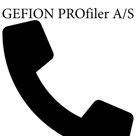
Videre
til
indhold