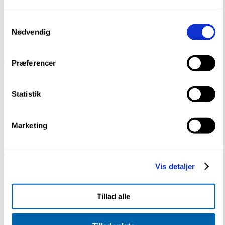
Samtykkevalg
Nødvendig
43 mm Indlæg
Præferencer
Statistik
Marketing
23 mm Indlæg
Vis detaljer
Tillad alle