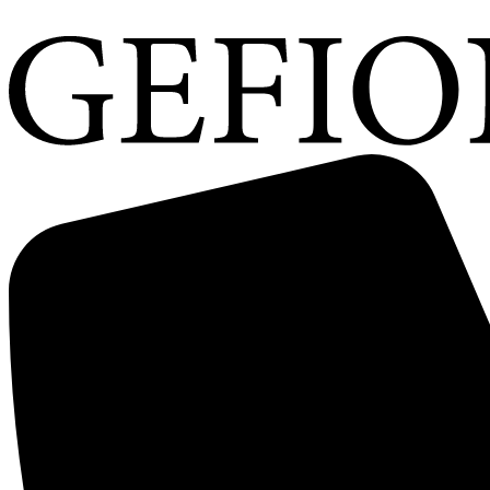
Videre
til
indhold