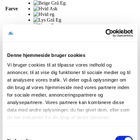
Farve
270 cm
Længde
540 cm
Denne hjemmeside bruger cookies
Ryd
Vi bruger cookies til at tilpasse vores indhold og
annoncer, til at vise dig funktioner til sociale medier og til
Denne 40 mm buede overgangsprofil med folieoverflade er ideel til
at analysere vores trafik. Vi deler også oplysninger om
at skabe en pæn overgang mellem gulve med mindre højdeforskel.
Den fås i flere træ-look farver som Beige Grå Eg, Hvid Ask, Hvid
din brug af vores hjemmeside med vores partnere inden
Eg, Lys Grå Eg, Natur Eg og Sand Eg, som matcher mange
for sociale medier, annonceringspartnere og
moderne trægulve.
analysepartnere. Vores partnere kan kombinere disse
Profilen monteres nemt med et kliksystem uden synlige skruer,
data med andre oplysninger, du har givet dem, eller som
hvilket giver en ren finish og tillader gulvet at arbejde naturligt. Det
de har indsamlet fra din brug af deres tjenester.
gør den særligt velegnet til trægulve, hvor bevægelse kan
forekomme ved temperatur- og fugtændringer.
Samtykkevalg
Relaterede produkter