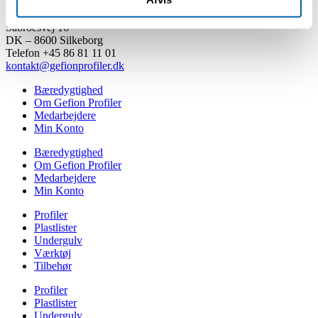
Sabroesvej 16
DK – 8600 Silkeborg
Telefon +45 86 81 11 01
kontakt@gefionprofiler.dk
Bæredygtighed
Om Gefion Profiler
Medarbejdere
Min Konto
Bæredygtighed
Om Gefion Profiler
Medarbejdere
Min Konto
Profiler
Plastlister
Undergulv
Værktøj
Tilbehør
Profiler
Plastlister
Undergulv