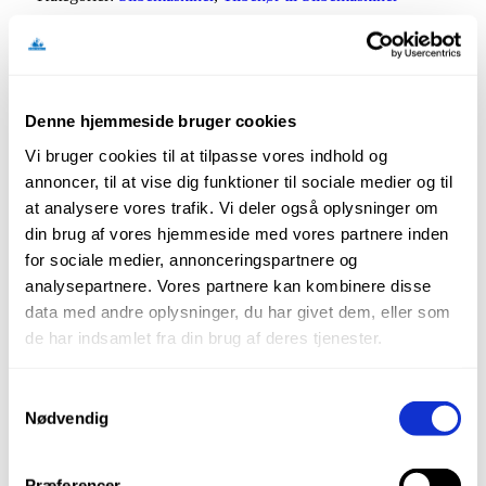
Salgsenhed
1 stk.
Størrelse
180 mm
Denne hjemmeside bruger cookies
K20 Gold
Vi bruger cookies til at tilpasse vores indhold og
annoncer, til at vise dig funktioner til sociale medier og til
Slibeskive til Wolff BS Betonsliber 180 mm
at analysere vores trafik. Vi deler også oplysninger om
Passer til denne maskine
din brug af vores hjemmeside med vores partnere inden
for sociale medier, annonceringspartnere og
analysepartnere. Vores partnere kan kombinere disse
data med andre oplysninger, du har givet dem, eller som
de har indsamlet fra din brug af deres tjenester.
Relaterede produkter
Wolff Hjul til Samba
Pigskive til Rondel til Wolff
Samtykkevalg
Samba
Nødvendig
Præferencer