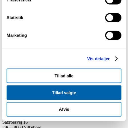
Wolff Samba Støvring med
Wolff Diamantskive til
udsugning
beton 180 mm
Statistik
Marketing
Wolff Slibeskive
Vis detaljer
Tillad alle
Tillad valgte
Afvis
Sabroesvej 16
DK – 8600 Silkeborg