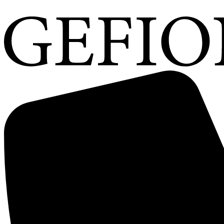
Videre
til
indhold