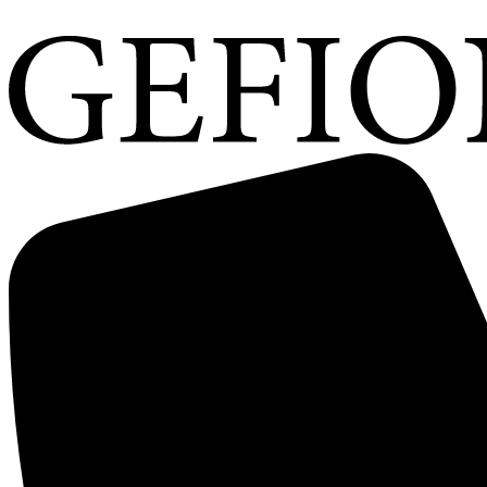
Videre
til
indhold