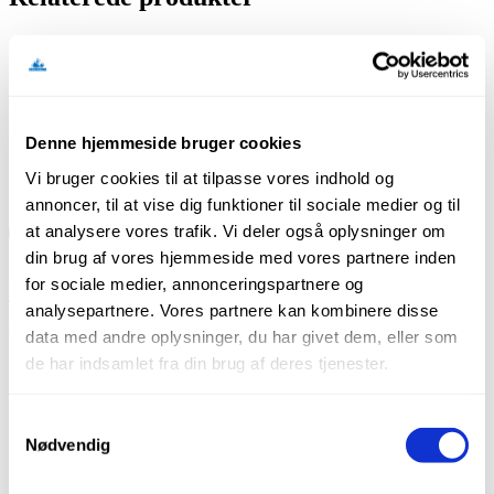
ME-30 Reservedele
Klamme 606 cp galv
Klamme L08BAB
Denne hjemmeside bruger cookies
Vi bruger cookies til at tilpasse vores indhold og
ME-30 Stiftpistol sæt i kuffert
annoncer, til at vise dig funktioner til sociale medier og til
at analysere vores trafik. Vi deler også oplysninger om
din brug af vores hjemmeside med vores partnere inden
Sabroesvej 16
for sociale medier, annonceringspartnere og
DK – 8600 Silkeborg
Telefon +45 86 81 11 01
analysepartnere. Vores partnere kan kombinere disse
kontakt@gefionprofiler.dk
data med andre oplysninger, du har givet dem, eller som
de har indsamlet fra din brug af deres tjenester.
Bæredygtighed
Om Gefion Profiler
Medarbejdere
Samtykkevalg
Min Konto
Nødvendig
Bæredygtighed
Om Gefion Profiler