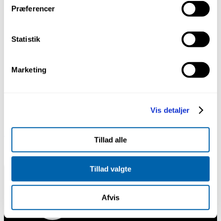
Medarbejdere
Præferencer
Min Konto
Profiler
Plastlister
Statistik
Undergulv
Værktøj
Tilbehør
Marketing
Profiler
Plastlister
Undergulv
Værktøj
Vis detaljer
Tilbehør
Linkedin
Tillad alle
Tillad valgte
Afvis