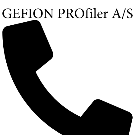
Videre
til
indhold