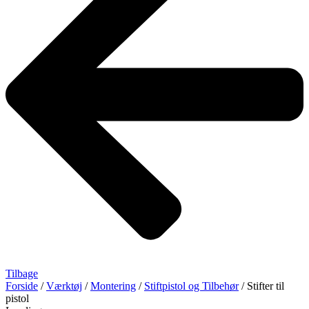
Tilbage
Forside
/
Værktøj
/
Montering
/
Stiftpistol og Tilbehør
/ Stifter til
pistol