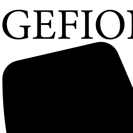
Videre
til
indhold