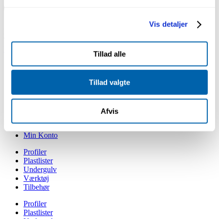
Sabroesvej 16
Vis detaljer
DK – 8600 Silkeborg
Telefon +45 86 81 11 01
kontakt@gefionprofiler.dk
Tillad alle
Bæredygtighed
Om Gefion Profiler
Tillad valgte
Medarbejdere
Min Konto
Bæredygtighed
Afvis
Om Gefion Profiler
Medarbejdere
Min Konto
Profiler
Plastlister
Undergulv
Værktøj
Tilbehør
Profiler
Plastlister