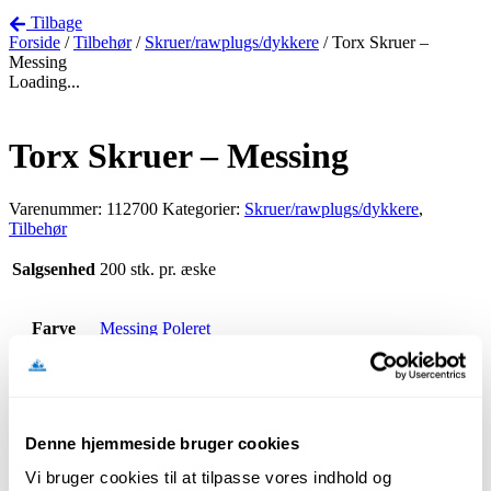
Tilbage
Forside
/
Tilbehør
/
Skruer/rawplugs/dykkere
/ Torx Skruer –
Messing
Loading...
Torx Skruer – Messing
Varenummer:
112700
Kategorier:
Skruer/rawplugs/dykkere
,
Tilbehør
Salgsenhed
200 stk. pr. æske
Farve
Messing Poleret
Størrelse
3,0 x 30 mm
Denne hjemmeside bruger cookies
Passer til Messing Profiler
Vi bruger cookies til at tilpasse vores indhold og