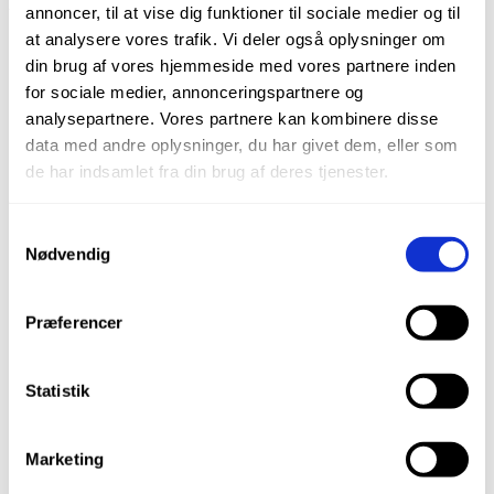
Relaterede produkter
annoncer, til at vise dig funktioner til sociale medier og til
at analysere vores trafik. Vi deler også oplysninger om
din brug af vores hjemmeside med vores partnere inden
Skruer i æske
for sociale medier, annonceringspartnere og
analysepartnere. Vores partnere kan kombinere disse
data med andre oplysninger, du har givet dem, eller som
de har indsamlet fra din brug af deres tjenester.
Gips plugs Hvid plast
Samtykkevalg
Nødvendig
Plugs Brun
Præferencer
Torx Skruer – Guld (Formessingede)
Statistik
Torx Skruer – Elforzinket
Marketing