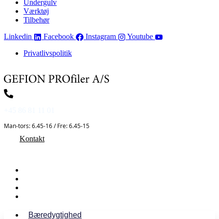
Undergulv
Værktøj
Tilbehør
Linkedin
Facebook
Instagram
Youtube
Privatlivspolitik
+45 86 81 11 01
Man-tors: 6.45-16 / Fre: 6.45-15
Kontakt
Bæredygtighed
Om Gefion Profiler
Medarbejdere
Min Konto
Bæredygtighed