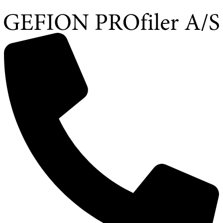
Videre
til
indhold