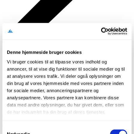
Denne hjemmeside bruger cookies
Vi bruger cookies til at tilpasse vores indhold og
annoncer, til at vise dig funktioner til sociale medier og til
at analysere vores trafik. Vi deler også oplysninger om
din brug af vores hjemmeside med vores partnere inden
for sociale medier, annonceringspartnere og
analysepartnere. Vores partnere kan kombinere disse
data med andre oplysninger, du har givet dem, eller som
de har indsamlet fra din brug af deres tjenester.
Tilbage
Forside
/
Værktøj
/
Montering
/
Værktøj til Linoleum og
Samtykkevalg
Vinyl
/ Klinger til Strimmelskærer