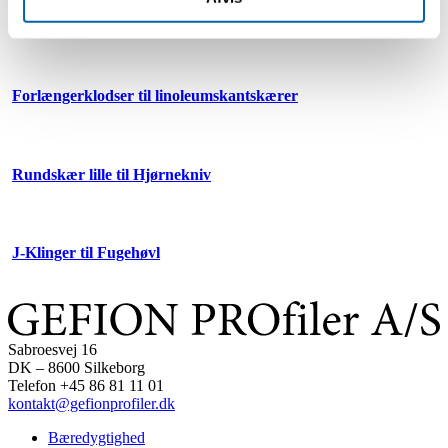
Klinge til Stangridser/Ridsesko
Forlængerklodser til linoleumskantskærer
Rundskær lille til Hjørnekniv
J-Klinger til Fugehøvl
Sabroesvej 16
DK – 8600 Silkeborg
Telefon +45 86 81 11 01
kontakt@gefionprofiler.dk
Bæredygtighed