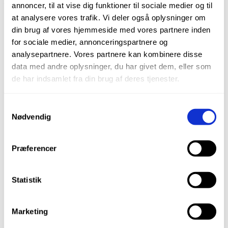
annoncer, til at vise dig funktioner til sociale medier og til
at analysere vores trafik. Vi deler også oplysninger om
din brug af vores hjemmeside med vores partnere inden
Beetle håndfuge fræser
for sociale medier, annonceringspartnere og
analysepartnere. Vores partnere kan kombinere disse
data med andre oplysninger, du har givet dem, eller som
de har indsamlet fra din brug af deres tjenester.
Pigskive til Rondel til Wolff Samba
Samtykkevalg
Nødvendig
Beholderstuds til støvsugerslange
Præferencer
Spartel rustfri
Statistik
Wolff Sandspartel
Marketing