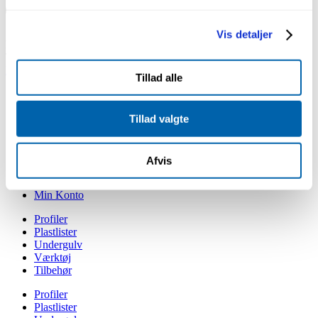
Sabroesvej 16
Vis detaljer
DK – 8600 Silkeborg
Telefon +45 86 81 11 01
kontakt@gefionprofiler.dk
Tillad alle
Bæredygtighed
Om Gefion Profiler
Tillad valgte
Medarbejdere
Min Konto
Bæredygtighed
Afvis
Om Gefion Profiler
Medarbejdere
Min Konto
Profiler
Plastlister
Undergulv
Værktøj
Tilbehør
Profiler
Plastlister