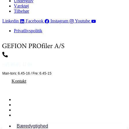
Undergulv
Værktøj
Tilbehør
Linkedin
Facebook
Instagram
Youtube
Privatlivspolitik
+45 86 81 11 01
Man-tors: 6.45-16 / Fre: 6.45-15
Kontakt
Bæredygtighed
Om Gefion Profiler
Medarbejdere
Min Konto
Bæredygtighed