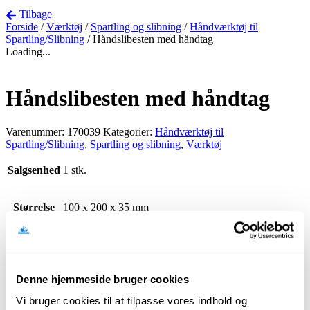
Tilbage
Forside
/
Værktøj
/
Spartling og slibning
/
Håndværktøj til
Spartling/Slibning
/ Håndslibesten med håndtag
Loading...
Håndslibesten med håndtag
Varenummer:
170039
Kategorier:
Håndværktøj til
Spartling/Slibning
,
Spartling og slibning
,
Værktøj
Salgsenhed
1 stk.
Størrelse
100 x 200 x 35 mm
Perforeret sten.
Slibestøvet samler sig i hullerne og nedsætter ikke slibeeffekten.
Denne hjemmeside bruger cookies
Korn 24.
Vi bruger cookies til at tilpasse vores indhold og
Relaterede produkter